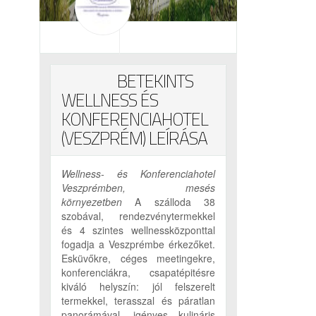
BETEKINTS
WELLNESS ÉS
KONFERENCIAHOTEL
(VESZPRÉM) LEÍRÁSA
Wellness- és Konferenciahotel
Veszprémben, mesés
környezetben
A szálloda 38
szobával, rendezvénytermekkel
és 4 szintes wellnessközponttal
fogadja a Veszprémbe érkezőket.
Esküvőkre, céges meetingekre,
konferenciákra, csapatépitésre
kiváló helyszín: jól felszerelt
termekkel, terasszal és páratlan
panorámával, igényes kulináris