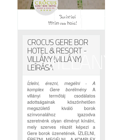
&
RESORT
Borhotel
Wellness hotel
-
CROCUS GERE BOR
HOTEL & RESORT -
VILLÁNY
VILLÁNY (VILLÁNY)
LEÍRÁSA
Ízlelni, érezni, megélni - A
komplex Gere borélmény
A
villányi termőtáj csodálatos
adottságainak köszönhetően
megszülető kiváló borok
színvonalához igazodva
szeretnénk olyan élményt kínálni,
mely szerves részét képezi a
Gere borok üzenetének. ÍZLELNI,
ÉREZNI, MEGÉLNI - A KOMPLEX