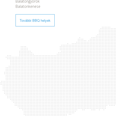
Balatongyörök
Balatonkenese
További BBQ helyek