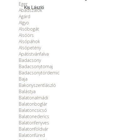
Eger
Kis László
Abádszalók
Agárd
Algyo
Alsóbogát
Alsóörs
Alsópáhok
Alsópetény
Apátistvánfalva
Badacsony
Badacsonytomaj
Badacsonytördemic
Baja
Bakonyszentlászló
Balástya
Balatonalmádi
Balatonboglár
Balatoncsicsó
Balatonederics
Balatonfenyves
Balatonföldvár
Balatonfüred